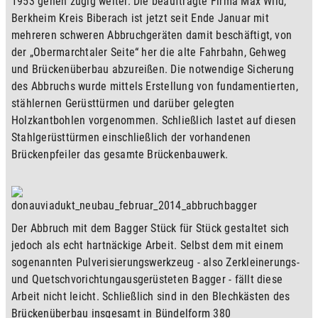
1953 gehen zügig weiter. Die beauftragte Firma Max Wild, 
Berkheim Kreis Biberach ist jetzt seit Ende Januar mit 
mehreren schweren Abbruchgeräten damit beschäftigt, von 
der „Obermarchtaler Seite“ her die alte Fahrbahn, Gehweg 
und Brückenüberbau abzureißen. Die notwendige Sicherung 
des Abbruchs wurde mittels Erstellung von fundamentierten, 
stählernen Gerüsttürmen und darüber gelegten 
Holzkantbohlen vorgenommen. Schließlich lastet auf diesen 
Stahlgerüsttürmen einschließlich der vorhandenen 
Brückenpfeiler das gesamte Brückenbauwerk.
Der Abbruch mit dem Bagger Stück für Stück gestaltet sich 
jedoch als echt hartnäckige Arbeit. Selbst dem mit einem 
sogenannten Pulverisierungswerkzeug - also Zerkleinerungs- 
und Quetschvorichtungausgerüsteten Bagger - fällt diese 
Arbeit nicht leicht. Schließlich sind in den Blechkästen des 
Brückenüberbau insgesamt in Bündelform 380 