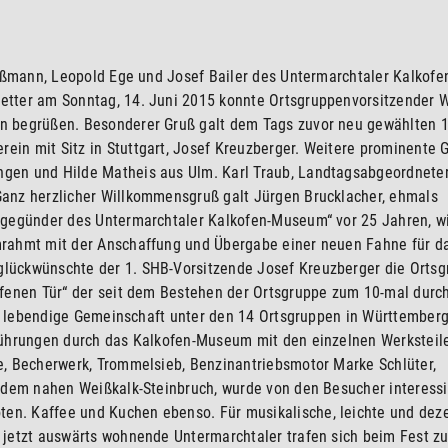
roßmann, Leopold Ege und Josef Bailer des Untermarchtaler Kalkofe
etter am Sonntag, 14. Juni 2015 konnte Ortsgruppenvorsitzender 
n begrüßen. Besonderer Gruß galt dem Tags zuvor neu gewählten 1
in mit Sitz in Stuttgart, Josef Kreuzberger. Weitere prominente 
gen und Hilde Matheis aus Ulm. Karl Traub, Landtagsabgeordnete
anz herzlicher Willkommensgruß galt Jürgen Brucklacher, ehmals
bgegünder des Untermarchtaler Kalkofen-Museum“ vor 25 Jahren, w
mrahmt mit der Anschaffung und Übergabe einer neuen Fahne für d
ückwünschte der 1. SHB-Vorsitzende Josef Kreuzberger die Ortsg
ffenen Tür“ der seit dem Bestehen der Ortsgruppe zum 10-mal durc
und lebendige Gemeinschaft unter den 14 Ortsgruppen in Württember
Führungen durch das Kalkofen-Museum mit den einzelnen Werksteil
e, Becherwerk, Trommelsieb, Benzinantriebsmotor Marke Schlüter,
 dem nahen Weißkalk-Steinbruch, wurde von den Besucher interessi
n. Kaffee und Kuchen ebenso. Für musikalische, leichte und dez
 jetzt auswärts wohnende Untermarchtaler trafen sich beim Fest z