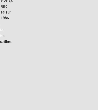
Ca-OH2).
t und
 es zur
. 1986
,
ine
das
seither.