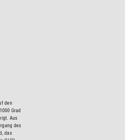
uf den
 1000 Grad
igt. Aus
organg des
d, das