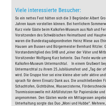
Viele interessierte Besucher:
So ein nettes Fest hätten sich die 3 Begründer Albert G
Jahren kaum vorstellen können. Bei herrlichem Sommerw
Kurz viele Gäste beim Kalkofen-Museum aus Nah und Fer
Vorsitzenden des Schwäbischen Heimatbund und Hauptvere
waren die Bundestagsabgeordneten Heinz Wiese aus Ehin
Hausen am Bussen und Bürgermeister Bernhard Ritzler. G
Vorstandsmitglied des SHB und „einer der Väter und Mit
Vorsitzender Wolfgang Kurz betonte. Das Feste wurde u
Kalkofen-Museum Untermarchtal. In einem Grußwort begl
Untermarchtal zu ihrem 25.Jubiläumsfest und „Tag der o
wird. Die Gruppe hier sei eine kleine aber sehr aktive 
sprach für deren Einsatz Dank aus. Die anschließenden 
Schachtofen, Gichtbühne, Wasserzisterne, Förderschneck
Tranmissionswelle mit Abfüllstutzen für Papiersäcke und
angenommen. Den Gästen wurde ein Mittagessen angebote
Unterhaltung sorgte das Duo „Moni und Hubbe“. Mehrere,