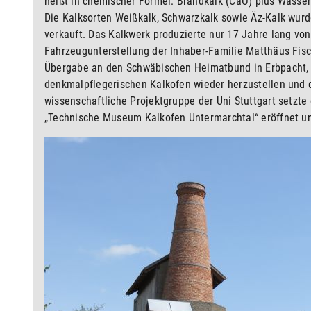
heißt in chemischer Formel: Brandkalk (CaO) plus Wasser
Die Kalksorten Weißkalk, Schwarzkalk sowie Äz-Kalk wurd
verkauft. Das Kalkwerk produzierte nur 17 Jahre lang von
Fahrzeugunterstellung der Inhaber-Familie Matthäus Fi
Übergabe an den Schwäbischen Heimatbund in Erbpacht, 
denkmalpflegerischen Kalkofen wieder herzustellen und d
wissenschaftliche Projektgruppe der Uni Stuttgart setz
„Technische Museum Kalkofen Untermarchtal“ eröffnet un