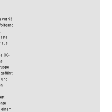
n vor 93
Wolfgang
.
Gäste
r aus
ie OG-
as
ruppe
hgeführt
g und
en
ert
ente
u einem